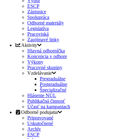
Výbor
ESCP
Zápisnice
Spolupráca
Odborné materiály
Legislatíva
Pracoviská
Zaujímavé linky
Aktivity
Hlavná odborníčka
Koncepcia v odbore
Výkony
Pracovné skupiny
Vzdelávanie
Pregraduálne
Postgraduálne
Špecializačné
Hlásenie NÚL
Publikačná činnosť
Účasť na kampaniach
Odborné podujatia
Pripravované
Uskutočnené
Archív
ESCP