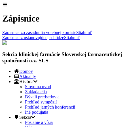
Zápisnice
Zápisnica zo zasadnutia volebnej komisie
Stiahnuť
Zápisnica z ustanovujúcej schôdze
Stiahnuť
Sekcia klinickej farmácie Slovenskej farmaceutickej
spoločnosti o.z. SLS
Domov
Aktuality
História
Slovo na úvod
Zakladatelia
Bývalí predsedovia
Prehľad sympózií
Prehľad jarných konferencií
Iné podujatia
Sekcia
Poslanie a vízia